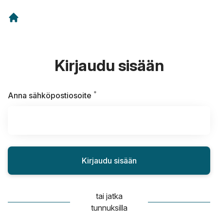
Kirjaudu sisään
*
Vaaditaan
Anna sähköpostiosoite
Kirjaudu sisään
tai jatka
tunnuksilla