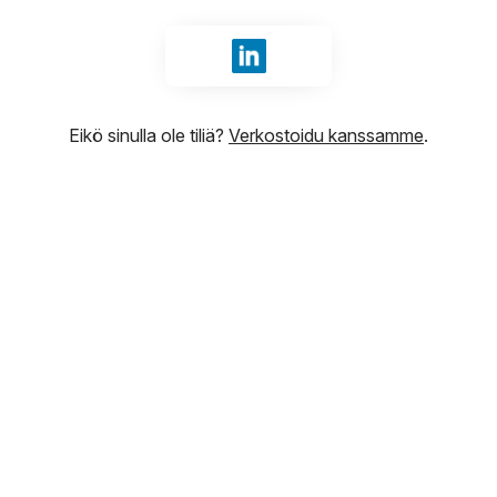
Kirjaudu sisään tunnuksilla Li
Eikö sinulla ole tiliä?
Verkostoidu kanssamme
.