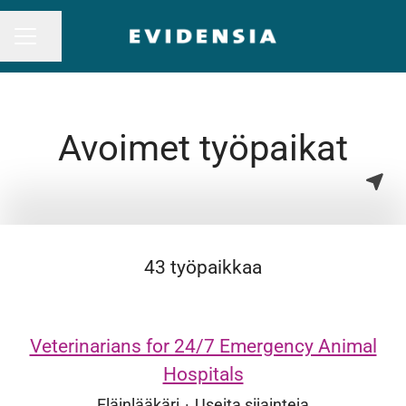
Jaa sivu
URAVALIKKO
Avoimet työpaikat
43 työpaikkaa
Veterinarians for 24/7 Emergency Animal
Hospitals
Eläinlääkäri
·
Useita sijainteja