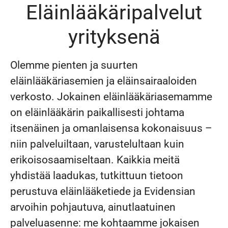
Eläinlääkäripalvelut
yrityksenä
Olemme pienten ja suurten
eläinlääkäriasemien ja eläinsairaaloiden
verkosto. Jokainen eläinlääkäriasemamme
on eläinlääkärin paikallisesti johtama
itsenäinen ja omanlaisensa kokonaisuus –
niin palveluiltaan, varustelultaan kuin
erikoisosaamiseltaan. Kaikkia meitä
yhdistää laadukas, tutkittuun tietoon
perustuva eläinlääketiede ja Evidensian
arvoihin pohjautuva, ainutlaatuinen
palveluasenne: me kohtaamme jokaisen