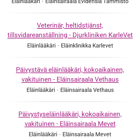
Eläinlääkäri
·
Eläinsairaala Evidensia Tammisto
Veterinär, heltidstjänst,
tillsvidareanställning - Djurkliniken KarleVet
Eläinlääkäri
·
Eläinklinikka Karlevet
Päivystävä eläinlääkäri, kokoaikainen,
vakituinen - Eläinsairaala Vethaus
Eläinlääkäri
·
Eläinsairaala Vethaus
Päivystyseläinlääkäri, kokoaikainen,
vakituinen - Eläinsairaala Mevet
Eläinlääkäri
·
Eläinsairaala Mevet