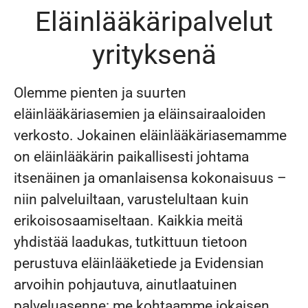
Eläinlääkäripalvelut
yrityksenä
Olemme pienten ja suurten
eläinlääkäriasemien ja eläinsairaaloiden
verkosto. Jokainen eläinlääkäriasemamme
on eläinlääkärin paikallisesti johtama
itsenäinen ja omanlaisensa kokonaisuus –
niin palveluiltaan, varustelultaan kuin
erikoisosaamiseltaan. Kaikkia meitä
yhdistää laadukas, tutkittuun tietoon
perustuva eläinlääketiede ja Evidensian
arvoihin pohjautuva, ainutlaatuinen
palveluasenne: me kohtaamme jokaisen