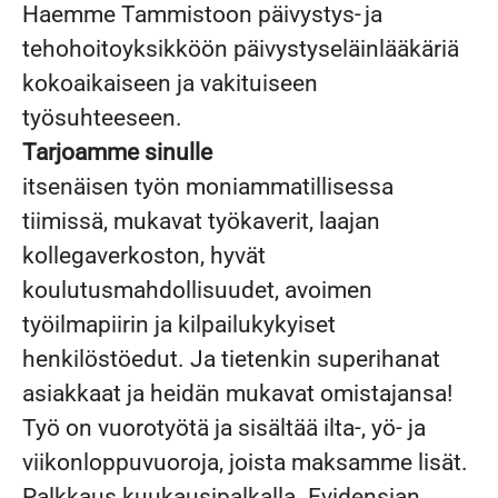
Haemme Tammistoon päivystys- ja
tehohoitoyksikköön päivystyseläinlääkäriä
kokoaikaiseen ja vakituiseen
työsuhteeseen.
Tarjoamme sinulle
itsenäisen työn moniammatillisessa
tiimissä, mukavat työkaverit, laajan
kollegaverkoston, hyvät
koulutusmahdollisuudet, avoimen
työilmapiirin ja kilpailukykyiset
henkilöstöedut. Ja tietenkin superihanat
asiakkaat ja heidän mukavat omistajansa!
Työ on vuorotyötä ja sisältää ilta-, yö- ja
viikonloppuvuoroja, joista maksamme lisät.
Palkkaus kuukausipalkalla. Evidensian