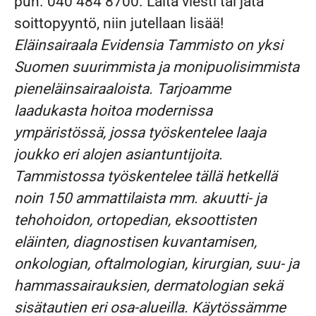
puh. 040 484 8700.
Laita viesti tai jätä
soittopyyntö, niin jutellaan lisää!
Eläinsairaala Evidensia Tammisto
on yksi
Suomen suurimmista ja monipuolisimmista
pieneläinsairaaloista. Tarjoamme
laadukasta hoitoa modernissa
ympäristössä, jossa työskentelee laaja
joukko eri alojen asiantuntijoita.
Tammisto
ssa työskentelee tällä hetkellä
noin 150 ammattilaista mm. akuutti- ja
tehohoidon, ortopedian, eksoottisten
eläinten, diagnostisen kuvantamisen,
onkologian, oftalmologian, kirurgian, suu- ja
hammassairauksien, dermatologian sekä
sisätautien eri osa-alueilla. Käytössämme