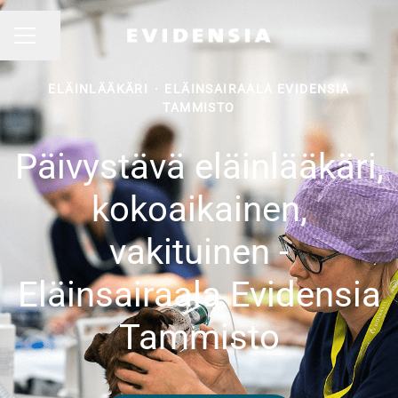
Jaa sivu
URAVALIKKO
ELÄINLÄÄKÄRI
·
ELÄINSAIRAALA EVIDENSIA
TAMMISTO
Päivystävä eläinlääkäri,
kokoaikainen,
vakituinen -
Eläinsairaala Evidensia
Tammisto