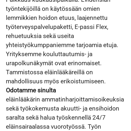
työntekijöillä on käytössään omien
lemmikkien hoidon etuus, laajennettu
työterveyspalvelupaketti, E-passi Flex,
rehuetuuksia sekä useita
yhteistyökumppaniemme tarjoamia etuja.
Yrityksemme kouluttautumis- ja
urapolkunäkymät ovat erinomaiset.
Tammistossa eläinlääkäreillä on
mahdollisuus myös erikoistumiseen.
Odotamme sinulta
eläinlääkärin ammatinharjoittamisoikeuksia
sekä
työkokemusta akuutti- ja ensihoidon
saralta sekä halua työskennellä 24/7
eläinsairaalassa vuorotyössä. Työn