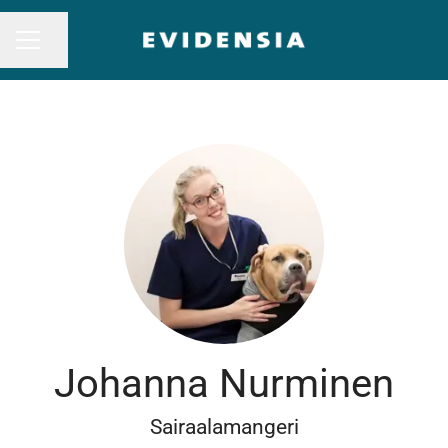
Jaa sivu
URAVALIKKO
Johanna Nurminen
Sairaalamangeri