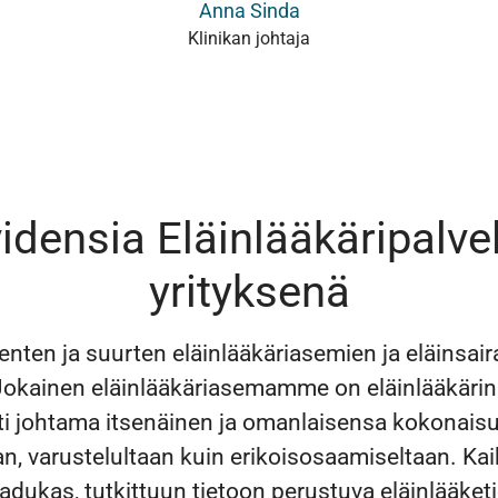
Anna Sinda
Klinikan johtaja
idensia Eläinlääkäripalve
yrityksenä
nten ja suurten eläinlääkäriasemien ja eläinsair
Jokainen eläinlääkäriasemamme on eläinlääkärin
sti johtama itsenäinen ja omanlaisensa kokonaisu
an, varustelultaan kuin erikoisosaamiseltaan. Ka
adukas, tutkittuun tietoon perustuva eläinlääketi