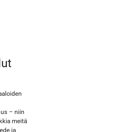
lut
aaloiden
us – niin
ikkia meitä
ede ja