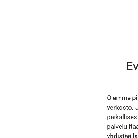
Ev
Olemme pie
verkosto. 
paikallise
palveluilta
yhdistää la